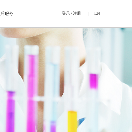
售后服务
登录
注册
EN
/
|
心
浓缩及分离纯化设备
全自动固相萃取仪
半自动固相萃取仪
斜吹平行浓缩仪
直吹氮吹浓缩仪
96孔板氮吹浓缩仪
圆盘氮吹浓缩仪