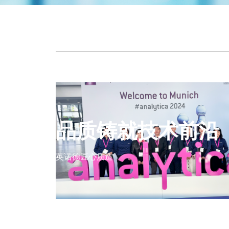
冷冻干燥设备
品质铸就技术前沿
多用途桌面型冻干机（
多用途桌面型冻干机（
英诺德匠心质造
多用途桌面型冻干机（