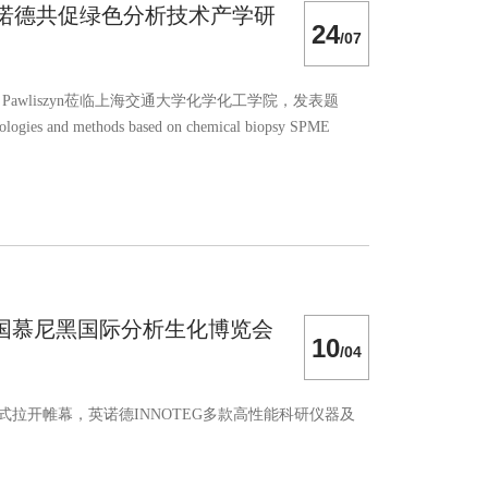
开讲，英诺德共促绿色分析技术产学研
24
/07
 Pawliszyn莅临上海交通大学化学化工学院，发表题
nologies and methods based on chemical biopsy SPME
可持续分析技术的前沿进展，更进一步夯实了Janusz
国慕尼黑国际分析生化博览会
10
/04
式拉开帷幕，英诺德INNOTEG多款高性能科研仪器及