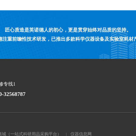
匠心质造是英诺德人的初心，更是贯穿始终对品质的坚持。
德注重前瞻性技术研发，已推出多款科学仪器设备及实验室耗材
修专线1
0-32568787
商城（一站式科研用品采购平台）
仪器信息网
|