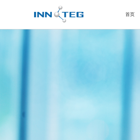
首页
样品前处理-VOC微萃取
SAMPLING CASE气
NEEDLE TRAP动态针
BLADE SPME薄片固
THIN-FILM SPME
SPME FIBER固相微萃
固相微萃取装置