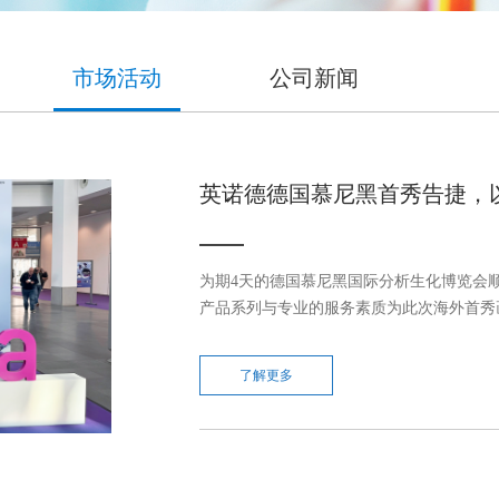
旋转蒸发仪
吸附针老化仪
顶置搅拌器
热脱附管老化仪
市场活动
公司新闻
移液器
手动制标仪
伺服压力试验机
氮气发生器
英诺德德国慕尼黑首秀告捷，以创新
氢气发生器
实验室家具
实验室耗材
普通型）
X系列通风柜
热脱附管
为期4天的德国慕尼黑国际分析生化博览会顺
产品系列与专业的服务素质为此次海外首秀画上
多歧管型）
A系列通风柜
RBS清洗剂
普通多歧管型）
P系列通风柜
防护手套（乳胶/丁腈）
了解更多
O系列通风柜
移液枪头/吸头
试剂柜
离心管
安全柜
一次性注射器
气瓶柜
一次性塑料巴氏吸管