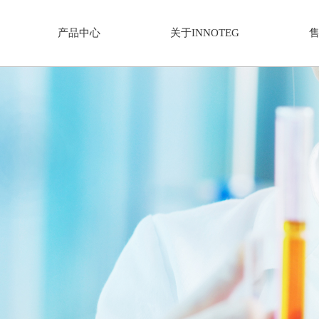
产品中心
关于INNOTEG
仪器分类
解决方案
关于我们
新闻中
家族
通用设备-有机合成
分析仪器
体采样器
平行光反应仪
微量分析天平
捕集技术
单工位光反应装置
多通道等温量热仪
相微萃取
磁力搅拌器
傅立叶变换红外光谱仪
薄膜固相微萃取
平行合成仪
紫外-可见-近红外分光光度计
取探针
离心机
荧光分光光度计
洗瓶机
紫外分析仪
真空隔膜泵
高压制备色谱（自动过柱机）
加热制冷恒温器
中压制备色谱（自动过柱机）