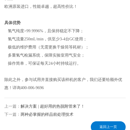
欧洲原装进口，性能卓越，超高性价比！
具体优势
 氢气纯度
>99.9996%
，且保持稳定不下降；
 氢气流量
250mL/min
，供至少
3-4
台
GC
使用；
 极低的维护费用（无需更换干燥筒等耗材）；
 多重氢气检漏系统，保障实验室用气安全；
 操作简单，可保证每天
24
小时持续运行。
除此之外，参与试用并直接购买该样机的客户，我们还要给额外优
惠！详询400-006-9696
上一篇：
解决方案 | 超好用的热脱附管来了！
下一篇：
两种必掌握的样品前处理技术
返回上一页