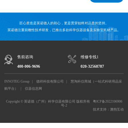
匠心质造是英诺德人的初心，更是贯穿始终对品质的坚持。
英诺德注重前瞻性技术研发，已推出多款科学仪器设备及实验室耗材产品。
售前咨询
维修专线1
400-006-9696
020-32568787
INNOTEG Group
|
德祥科技有限公司
|
慧淘科仪商城（一站式科研用品采
购平台）
|
仪器信息网
Copyright © 英诺德（广州）科学仪器有限公司 版权所有
粤ICP备2022106906
号-2
技术支持：
澳煦互动