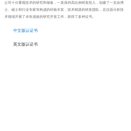
公司十分重视技术的研究和储备，一直保持高比例研发投入，创建了一支由博
士、硕士和行业专家等构成的经验丰富，技术精湛的研发团队，在仪器分析技
术领域开展了卓有成效的研究开发工作，获得了多种证书。
中文版认证书
英文版认证书
匠心质造是英诺德人的初心，更是贯穿始终对品质的坚持。
英诺德注重前瞻性技术研发，已推出多款科学仪器设备及实验室耗材产品。