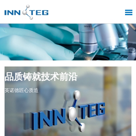
品质铸就技术前沿
英诺德匠心质造