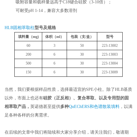
 吸附容量和载样量远高于
C18
键合硅胶（
3-10
倍）；
 可耐受
pH 1-14
，兼容大多数溶剂
HLB
固相萃取柱
型号及规格
填料量（
mg)
体积（
ml
）
包装（支
/
盒）
型号
60
3
50
223-13002
200
6
30
223-13003
500
6
30
223-13004
150
6
30
223-13009
当然，我们要根据样品性质，选择最适宜的
SPE
小柱。除了
HLB
基质
以外，市面上也还有
硅胶（正反相）、复合萃取、以及专用型的固
相萃取产品，
英诺德甚至提供
多种
QuEChERS
和色谱散装填料
，以满
足各种各样的分离需求。
在后续的文章中我们将陆续和大家分享介绍，请关注我们，敬请期