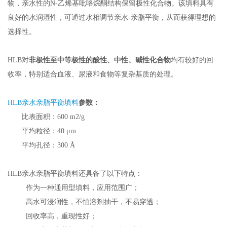
物，亲水性的
N-
乙烯基吡咯烷酮结构保留极性化合物。该填料具有
良好的水润湿性，可通过水相调节亲水
-
亲脂平衡，从而获得理想的
选择性。
HLB对
非极性至中等极性的酸性、中性、碱性化合物
均有较好的回
收率，特别适合血液、尿液和食物等复杂基质的处理。
HLB
亲水亲脂平衡填料
参数：
比表面积：600 m2/g
平均粒径：40 μm
平均孔径：300 Å
HLB亲水亲脂平衡填料还具备了以下特点：
 作为一种通用型填料，应用范围广；
 高水可浸润性，不怕溶剂抽干，不易穿透；
 回收率高，重现性好；