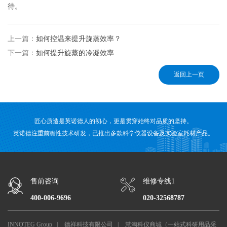
待。
上一篇：
如何控温来提升旋蒸效率？
下一篇：
如何提升旋蒸的冷凝效率
返回上一页
匠心质造是英诺德人的初心，更是贯穿始终对品质的坚持。
英诺德注重前瞻性技术研发，已推出多款科学仪器设备及实验室耗材产品。
售前咨询
维修专线1
400-006-9696
020-32568787
INNOTEG Group
|
德祥科技有限公司
|
慧淘科仪商城（一站式科研用品采