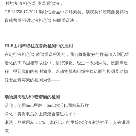
测方法 液相色谱
-
质谱
/
质谱法；
GB 31658.17-2021 动物性食品中四环素类、磺胺类和喹诺酮类药物
多残留量的测定液相色谱
-
串联质谱法；
……
HLB
固相萃取柱在兽药检测中的应用
在进行液相色谱
-
质谱质谱检测前，我们将提取好的样品加入到已经
活化的
HLB
固相萃取柱中，进行净化、经过一系列淋洗、洗脱等过
程，得到我们的被测物质。以动物肌肉组织中喹诺酮的检测及动物
源食品青霉素的检测为例
——
动物肌肉组织中喹诺酮的检测
活化：使用
6mL
甲醇、
6mL
水活化固相萃取柱；
净化：将提取后的上清液全部过柱子；
淋洗：然后用
2mL 5%
（体积比）的甲醇水溶液淋洗柱子，弃去淋洗
液；