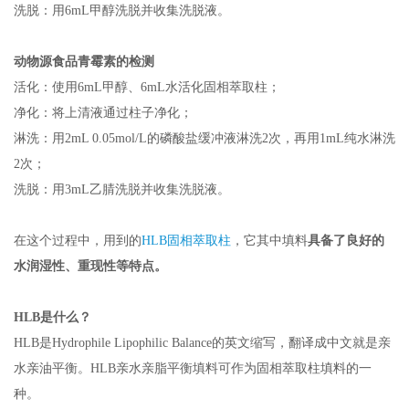
洗脱：用
6mL
甲醇洗脱并收集洗脱液。
动物源食品青霉素的检测
活化：使用
6mL
甲醇、
6mL
水活化固相萃取柱；
净化：将上清液通过柱子净化；
淋洗：用
2mL 0.05mol/L
的磷酸盐缓冲液淋洗
2
次，再用
1mL
纯水淋洗
2
次；
洗脱：用
3mL
乙腈洗脱并收集洗脱液。
在这个过程中，用到的
HLB
固相萃取柱
，它其中填料
具备了良好的
水润湿性、重现性等特点。
HLB
是什么？
HLB是
Hydrophile Lipophilic Balance
的英文缩写，翻译成中文就是亲
水亲油平衡。
HLB
亲水亲脂平衡填料可作为固相萃取柱填料的一
种。