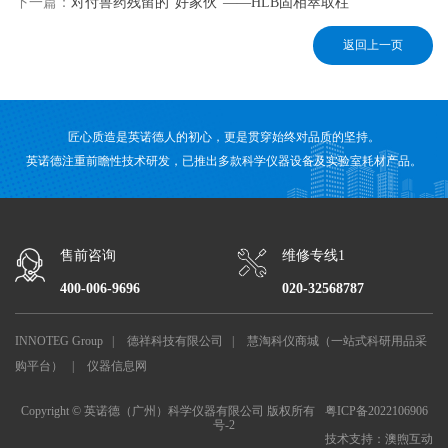
下一篇：
对付兽药残留的”好家伙”——HLB固相萃取柱
返回上一页
匠心质造是英诺德人的初心，更是贯穿始终对品质的坚持。
英诺德注重前瞻性技术研发，已推出多款科学仪器设备及实验室耗材产品。
售前咨询
维修专线1
400-006-9696
020-32568787
INNOTEG Group
|
德祥科技有限公司
|
慧淘科仪商城（一站式科研用品采
购平台）
|
仪器信息网
Copyright © 英诺德（广州）科学仪器有限公司 版权所有
粤ICP备2022106906
号-2
技术支持：
澳煦互动