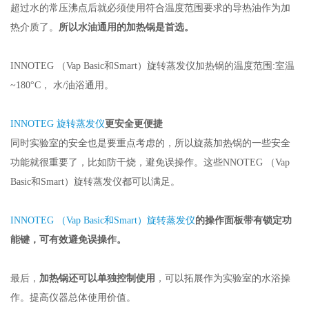
超过水的常压沸点后就必须使用符合温度范围要求的导热油作为加
热介质了。
所以水油通用的加热锅是首选。
INNOTEG （
Vap Basic
和
Smart
）旋转蒸发仪加热锅的温度范围
:
室温
~180°C
， 水
/
油浴通用。
INNOTEG
旋转蒸发仪
更安全更便捷
同时实验室的安全也是要重点考虑的，所以旋蒸加热锅的一些安全
功能就很重要了，比如防干烧，避免误操作。这些
NNOTEG
（
Vap
Basic
和
Smart
）旋转蒸发仪都可以满足。
INNOTEG
（
Vap Basic
和
Smart
）旋转蒸发仪
的操作面板带有锁定功
能键，可有效避免误操作。
最后，
加热锅还可以单独控制使用
，可以拓展作为实验室的水浴操
作。提高仪器总体使用价值。