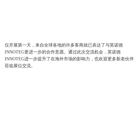
仅开展第一天，来自全球各地的许多客商就已表达了与英诺德
INNOTEG更进一步的合作意愿。通过此次交流机会，英诺德
INNOTEG进一步提升了在海外市场的影响力，也欢迎更多新老伙伴
莅临展位交流。
上一篇：
英诺德德国慕尼黑首秀告捷，以创新点亮Smart Lab主题
下一篇：
英诺德将参展德国慕尼黑国际分析生化博览会（analytica
2024）
返回上一页