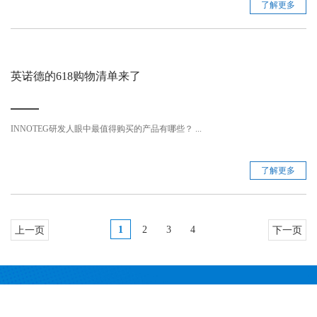
了解更多
英诺德的618购物清单来了
INNOTEG研发人眼中最值得购买的产品有哪些？ ...
了解更多
1
2
3
4
上一页
下一页
匠心质造是英诺德人的初心，更是贯穿始终对品质的坚持。
英诺德注重前瞻性技术研发，已推出多款科学仪器设备及实验室耗材产品。