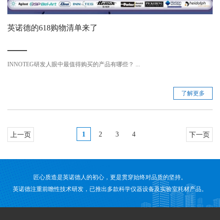
英诺德的618购物清单来了
INNOTEG研发人眼中最值得购买的产品有哪些？ ...
了解更多
1
2
3
4
上一页
下一页
匠心质造是英诺德人的初心，更是贯穿始终对品质的坚持。
英诺德注重前瞻性技术研发，已推出多款科学仪器设备及实验室耗材产品。