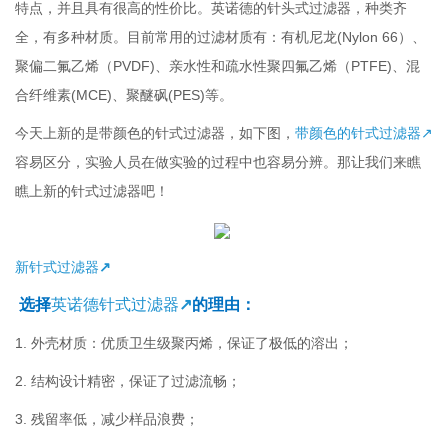
特点
，
并且具有很高的性价比。英诺德的针头式过滤器
，
种类齐
全
，
有多种材质。目前常用的过滤材质有
：
有机尼龙
(Nylon 66
）、
聚偏二氟乙烯（
PVDF)
、亲水性和疏水性聚四氟乙烯（
PTFE)
、混
合纤维素
(MCE)
、聚醚砜
(PES)
等。
今天上新的是带颜色的针式过滤器，如下图，
带颜色的针式过滤器
↗
容易区分，实验人员在做实验的过程中也容易分辨。那让我们来瞧
瞧上新的针式过滤器吧！
新针式过滤器
↗
选择
英诺德针式过滤器
↗
的理由：
1.
外壳材质：优质卫生级聚丙烯，保证了极低的溶出；
2.
结构设计精密，保证了过滤流畅；
3.
残留率低，减少样品浪费；