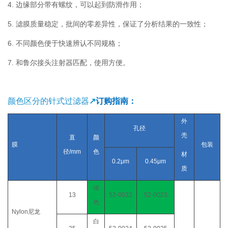
4.
边缘部分带有螺纹，可以起到防滑作用；
5.
滤膜质量稳定，批间的零差异性，保证了分析结果的一致性；
6.
不同颜色便于快速辨认不同规格；
7.
和鲁尔接头注射器匹配，使用方便。
颜色区分的针式过滤器
↗
订购指南：
外
孔径
壳
直
颜
膜
包装
径
/mm
色
材
0.2μm
0.45μm
质
绿
13
52-0022
52-0023
色
Nylon
尼龙
白