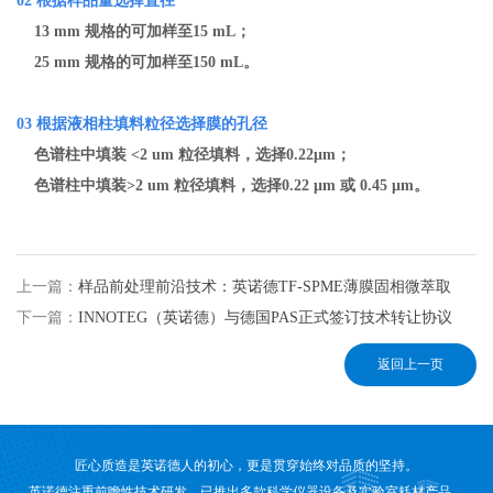
02
根据样品量选择直径
13 mm 规格的可加样至
15 mL
；
25 mm 规格的可加样至
150 mL
。
03
根据液相柱填料粒径选择膜的孔径
色谱柱中填装
<2 um
粒径填料，选择
0.22μm
；
色谱柱中填装
>2 um
粒径填料，选择
0.22 μm
或
0.45 μm
。
上一篇：
样品前处理前沿技术：英诺德TF-SPME薄膜固相微萃取
下一篇：
INNOTEG（英诺德）与德国PAS正式签订技术转让协议
返回上一页
匠心质造是英诺德人的初心，更是贯穿始终对品质的坚持。
英诺德注重前瞻性技术研发，已推出多款科学仪器设备及实验室耗材产品。