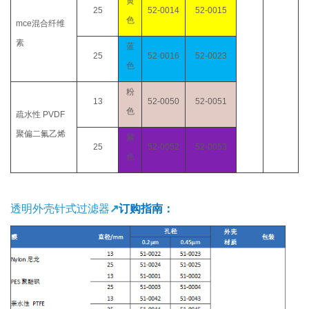
黄
25
52-0014
52-0015
色
mce
混合纤维
素
蓝
25
52-0016
52-0023
色
粉
13
52-0050
52-0051
色
疏水性
PVDF
聚偏二氟乙烯
紫
25
52-0052
52-0053
色
透明外壳针式过滤器
↗
订购指南：