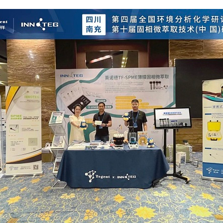
旋转蒸发仪
吸附针老化仪
顶置搅拌器
热脱附管老化仪
移液器
手动制标仪
伺服压力试验机
氮气发生器
氢气发生器
实验室家具
实验室耗材
普通型）
X系列通风柜
热脱附管
多歧管型）
A系列通风柜
RBS清洗剂
普通多歧管型）
P系列通风柜
防护手套（乳胶/丁腈）
O系列通风柜
移液枪头/吸头
试剂柜
离心管
安全柜
一次性注射器
气瓶柜
一次性塑料巴氏吸管