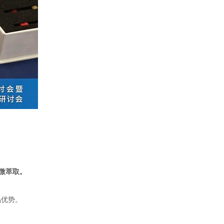
微萃取。
品优势。