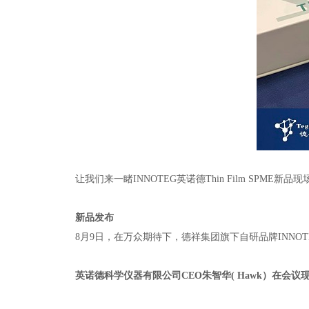
让我们来一睹
INNOTEG
英诺德
Thin Film SPME
新品现
新品发布
8月
9
日，在万众期待下，德祥集团旗下自研品牌
INNO
英诺德科学仪器有限公司
CEO
朱智华
( Hawk
）在会议