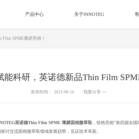
产品中心
关于INNOTEG
仪器分类
解决方案
关于我们
新闻中
Film SPME重磅亮相！
家族
通用设备-有机合成
分析仪器
体采样器
平行光反应仪
微量分析天平
能科研，英诺德新品Thin Film SP
捕集技术
单工位光反应装置
多通道等温量热仪
相微萃取
磁力搅拌器
傅立叶变换红外光谱仪
发布时间： 2023-08-16
我要分享 >>
薄膜固相微萃取
平行合成仪
紫外-可见-近红外分光光度计
取探针
离心机
荧光分光光度计
洗瓶机
紫外分析仪
NNOTEG
英诺德
Thin Film SPME
薄膜固相微萃取
，惊艳亮相
“
第四届全国
真空隔膜泵
高压制备色谱（自动过柱机）
同探讨交流固相微萃取领域发展趋势，见证技术革新。
加热制冷恒温器
中压制备色谱（自动过柱机）