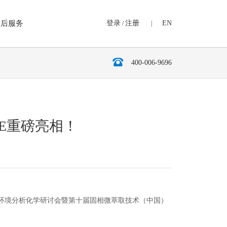
售后服务
登录
注册
EN
/
|
心
400-006-9696
浓缩及分离纯化设备
全自动固相萃取仪
ME重磅亮相！
半自动固相萃取仪
斜吹平行浓缩仪
直吹氮吹浓缩仪
96孔板氮吹浓缩仪
圆盘氮吹浓缩仪
环境分析化学研讨会暨第十届固相微萃取技术（中国）