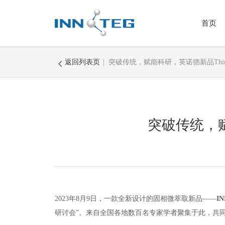
首页
返回列表页
| 突破传统，赋能科研，英诺德新品Thin 
样品前处理-VOC微萃取
SAMPLING CASE气
突破传统，赋
NEEDLE TRAP动态针
BLADE SPME薄片固
THIN-FILM SPME
SPME FIBER固相微萃
固相微萃取装置
2023年
8
月
9
日，一款全新设计的固相微萃取新品
——
I
研讨会
”
。来自全国各地数百名专家学者聚集于此，共