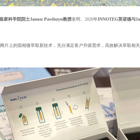
皇家科学院院士
Janusz Pawliszyn
教授
发明。
2020
年
INNOTEG
英诺德与
Ja
碳网片上的固相微萃取新技术，充分满足客户升级需求，高效解决萃取相