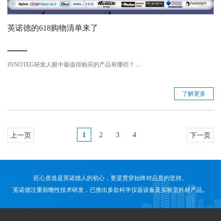
英诺德的618购物清单来了
INNOTEG研发人眼中最值得购买的产品有哪些？ ...
了解更多
1
2
3
4
上一页
下一页
匠心质造是英诺德人的初心，更是贯穿始终对品质的坚持。
英诺德注重前瞻性技术研发，已推出多款科学仪器设备及实验室耗材产品。