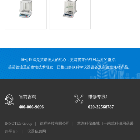
匠心质造是英诺德人的初心，更是贯穿始终对品质的坚持。
英诺德注重前瞻性技术研发，已推出多款科学仪器设备及实验室耗材产品。
售前咨询
维修专线1
400-006-9696
020-32568787
INNOTEG Group
|
德祥科技有限公司
|
慧淘科仪商城（一站式科研用品采
购平台）
|
仪器信息网