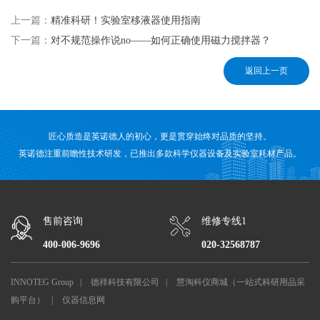
上一篇：
精准科研！实验室移液器使用指南
下一篇：
对不规范操作说no——如何正确使用磁力搅拌器？
返回上一页
匠心质造是英诺德人的初心，更是贯穿始终对品质的坚持。
英诺德注重前瞻性技术研发，已推出多款科学仪器设备及实验室耗材产品。
售前咨询
维修专线1
400-006-9696
020-32568787
INNOTEG Group
|
德祥科技有限公司
|
慧淘科仪商城（一站式科研用品采
购平台）
|
仪器信息网