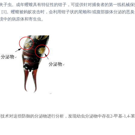
夹子虫。
成年
蠼螋具有特征性的钳子，可提供针对捕食者的第一线机械保护（E
旋转蒸发仪
吸附针老化仪
物
[1]
。
蠼螋被蚂蚁攻击时，会利用钳子状的尾蚴
和
/
或腹部腺体分泌的恶臭
顶置搅拌器
热脱附管老化仪
境中的病原体和寄生虫。
移液器
手动制标仪
伺服压力试验机
氮气发生器
氢气发生器
实验室家具
实验室耗材
普通型）
X系列通风柜
热脱附管
多歧管型）
A系列通风柜
RBS清洗剂
普通多歧管型）
P系列通风柜
防护手套（乳胶/丁腈）
O系列通风柜
移液枪头/吸头
试剂柜
离心管
联用技术对这些防御的分泌物进行分析，发现幼虫分泌物中存在2-甲基-1,4-苯醌
安全柜
一次性注射器
气瓶柜
一次性塑料巴氏吸管