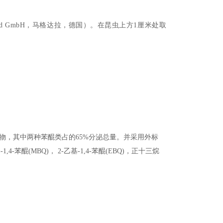
tschland GmbH，马格达拉，德国）。在昆虫上方1厘米处取
分泌物，其中两种苯醌类占的65%分泌总量。并采用外标
苯醌(MBQ)， 2-乙基-1,4-苯醌(EBQ)，正十三烷