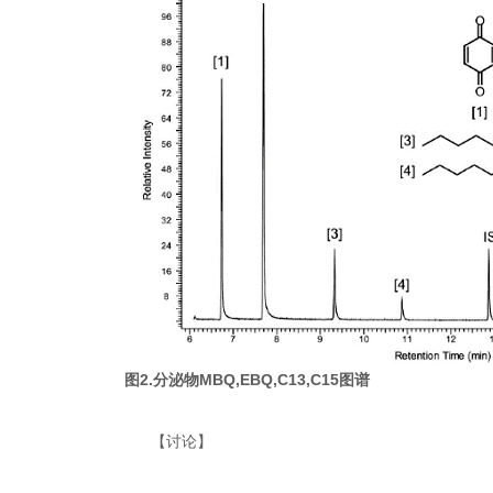
图
2.
分泌物
MBQ,EBQ,C13,C15
图谱
【讨论】