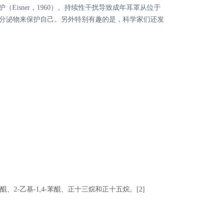
isner，
1960
）。
持续性干扰导致成年耳罩从位于
分泌物来保护自己。
另外特别有趣的是，科学家们还发
、2-乙基-1,4-苯醌、正十三烷和正十五烷。[2]