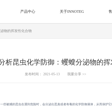
产品中心
关于INNOTEG
仪器分类
解决方案
关于我们
新闻中
蠼螋分泌物的挥发性化合物
家族
通用设备-有机合成
分析仪器
体采样器
平行光反应仪
微量分析天平
e trap分析昆虫化学防御：蠼螋分泌物的
捕集技术
单工位光反应装置
多通道等温量热仪
相微萃取
磁力搅拌器
傅立叶变换红外光谱仪
发布时间： 2021-05-13
我要分享 >>
薄膜固相微萃取
平行合成仪
紫外-可见-近红外分光光度计
取探针
离心机
荧光分光光度计
洗瓶机
紫外分析仪
真空隔膜泵
高压制备色谱（自动过柱机）
。
一些被捕的昆虫在遇到危险时，会分泌出恶臭或者有毒的化学防御液体，从而保护它
加热制冷恒温器
中压制备色谱（自动过柱机）