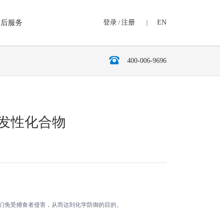
售后服务
登录
注册
EN
/
|
心
400-006-9696
浓缩及分离纯化设备
全自动固相萃取仪
挥发性化合物
半自动固相萃取仪
斜吹平行浓缩仪
直吹氮吹浓缩仪
96孔板氮吹浓缩仪
圆盘氮吹浓缩仪
们免受捕食者侵害，从而达到化学防御的目的。