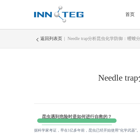
首页
返回列表页
| Needle trap分析昆虫化学防御：
样品前处理-VOC微萃取
SAMPLING CASE气
Needl
NEEDLE TRAP动态针
BLADE SPME薄片固
THIN-FILM SPME
SPME FIBER固相微萃
昆虫遇到危险时是如何进行自救的？
固相微萃取装置
据科学家考证，早在1亿多年前，昆虫已经开始使用“化学武器”