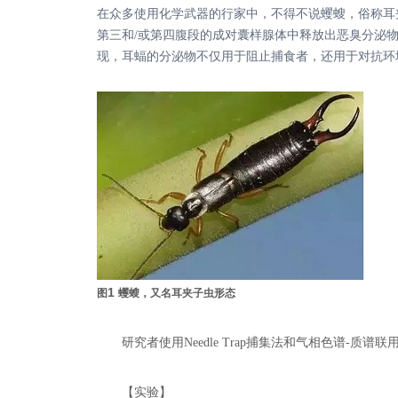
在众多使用化学武器的行家中，不得不说蠼螋，俗称耳
第三和
/
或第四腹段的成对囊样
腺体中释放
出恶臭分泌
现，耳蝠的分泌物不仅用于阻止捕食者，还用于对抗环
冷冻干燥设备
多用途桌面型冻干机（
多用途桌面型冻干机（
多用途桌面型冻干机（
1
图
蠼螋，又名耳夹子虫形态
研究者使用Needle Trap捕集法和气相色谱-质谱
【实验】