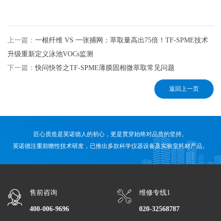
上一篇：
一根纤维 VS 一张捕网：萃取量高出75倍！TF-SPME技术
升级重新定义泳池VOCs监测
下一篇：
快问快答之TF-SPME薄膜固相微萃取常见问题
返回上一页
匠心质造是英诺德人的初心，更是贯穿始终对品质的坚持。
英诺德注重前瞻性技术研发，已推出多款科学仪器设备及实验室耗材产品。
售前咨询
维修专线1
400-006-9696
020-32568787