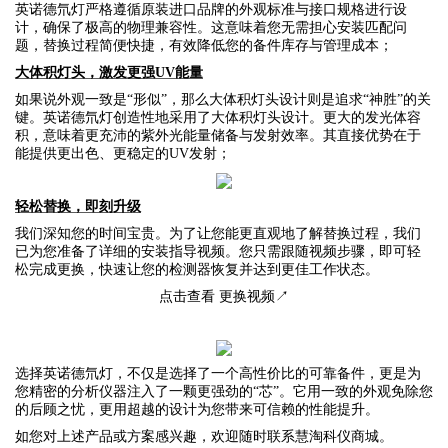
英诺德氘灯严格遵循原装进口品牌的外观标准与接口规格进行设
计，确保了极高的物理兼容性。这意味着您无需担心安装匹配问
题，替换过程简便快捷，有效降低您的备件库存与管理成本；
大体积灯头，激发更强UV能量
如果说外观一致是“形似”，那么大体积灯头设计则是追求“神胜”的关
键。英诺德氘灯创造性地采用了大体积灯头设计。更大的发光体容
积，意味着更充沛的紫外光能量储备与发射效率。其直接优势在于
能提供更出色、更稳定的UV发射；
轻松替换，即刻升级
我们深知您的时间宝贵。为了让您能更直观地了解替换过程，我们
已为您准备了详细的安装指导视频。您只需跟随视频步骤，即可轻
松完成更换，快速让您的检测器恢复并达到更佳工作状态。
点击查看
更换视频
↗
选择英诺德氘灯，不仅是选择了一个高性价比的可靠备件，更是为
您精密的分析仪器注入了一颗更强劲的“芯”。它用一致的外观免除您
的后顾之忧，更用超越的设计为您带来可信赖的性能提升。
如您对上述产品或方案感兴趣，欢迎随时联系慧淘科仪商城。