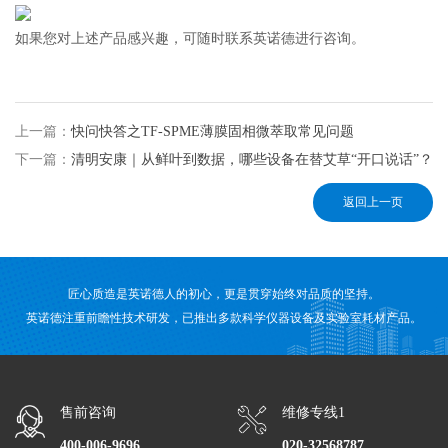
如果您对上述产品感兴趣，可随时联系英诺德进行咨询。
上一篇：
快问快答之TF-SPME薄膜固相微萃取常见问题
下一篇：
清明安康｜从鲜叶到数据，哪些设备在替艾草“开口说话”？
返回上一页
匠心质造是英诺德人的初心，更是贯穿始终对品质的坚持。
英诺德注重前瞻性技术研发，已推出多款科学仪器设备及实验室耗材产品。
售前咨询
维修专线1
400-006-9696
020-32568787