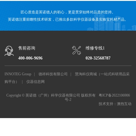
匠心质造是英诺德人的初心，更是贯穿始终对品质的坚持。
英诺德注重前瞻性技术研发，已推出多款科学仪器设备及实验室耗材产品。
售前咨询
维修专线1
400-006-9696
020-32568787
INNOTEG Group
|
德祥科技有限公司
|
慧淘科仪商城（一站式科研用品采
购平台）
|
仪器信息网
Copyright © 英诺德（广州）科学仪器有限公司 版权所有
粤ICP备2022106906
号-2
技术支持：
澳煦互动