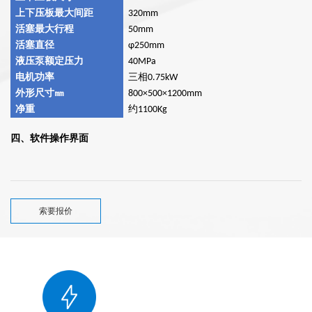
上下压板最大间距
320mm
活塞最大行程
50mm
活塞直径
φ250mm
液压泵额定压力
40MPa
电机功率
三相0.75kW
外形尺寸㎜
800
×500×1200mm
净重
约1100Kg
四、软件操作界面
索要报价