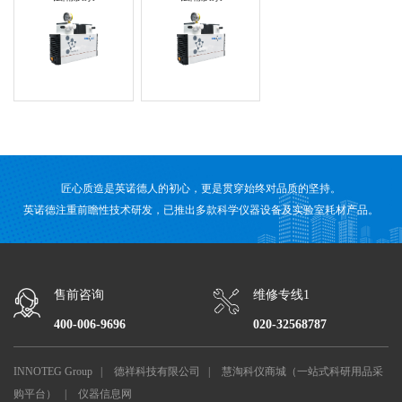
匠心质造是英诺德人的初心，更是贯穿始终对品质的坚持。
英诺德注重前瞻性技术研发，已推出多款科学仪器设备及实验室耗材产品。
售前咨询
维修专线1
400-006-9696
020-32568787
INNOTEG Group
|
德祥科技有限公司
|
慧淘科仪商城（一站式科研用品采
购平台）
|
仪器信息网