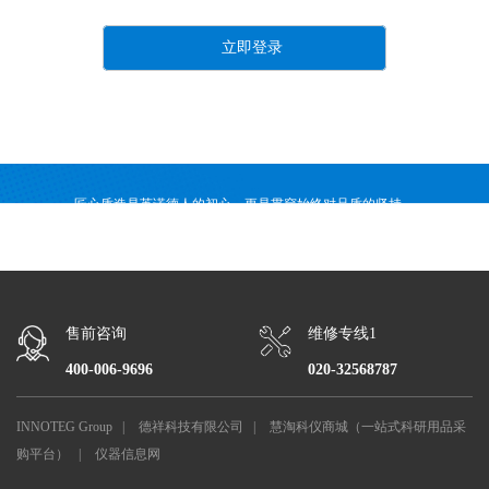
匠心质造是英诺德人的初心，更是贯穿始终对品质的坚持。
英诺德注重前瞻性技术研发，已推出多款科学仪器设备及实验室耗材产品。
售前咨询
维修专线1
400-006-9696
020-32568787
INNOTEG Group
|
德祥科技有限公司
|
慧淘科仪商城（一站式科研用品采
购平台）
|
仪器信息网