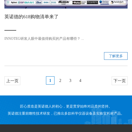
英诺德的618购物清单来了
INNOTEG研发人眼中最值得购买的产品有哪些？ ...
了解更多
1
2
3
4
上一页
下一页
匠心质造是英诺德人的初心，更是贯穿始终对品质的坚持。
英诺德注重前瞻性技术研发，已推出多款科学仪器设备及实验室耗材产品。