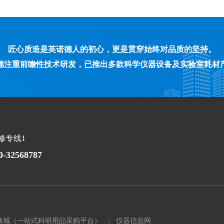
匠心质造是英诺德人的初心，更是贯穿始终对品质的坚持。
德注重前瞻性技术研发，已推出多款科学仪器设备及实验室耗材
修专线1
0-32568787
商城（一站式科研用品采购平台）
仪器信息网
|