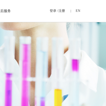
售后服务
登录
注册
EN
/
|
心
浓缩及分离纯化设备
全自动固相萃取仪
半自动固相萃取仪
斜吹平行浓缩仪
直吹氮吹浓缩仪
96孔板氮吹浓缩仪
圆盘氮吹浓缩仪