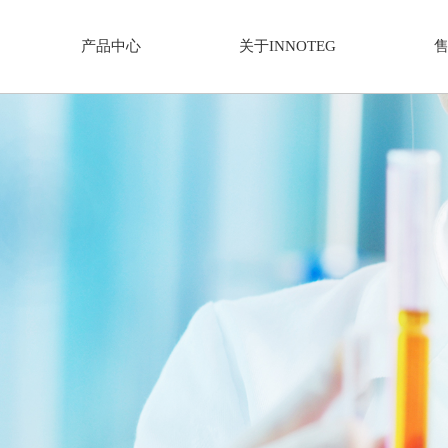
产品中心
关于INNOTEG
仪器分类
解决方案
关于我们
新闻中
家族
通用设备-有机合成
分析仪器
体采样器
平行光反应仪
微量分析天平
捕集技术
单工位光反应装置
多通道等温量热仪
相微萃取
磁力搅拌器
傅立叶变换红外光谱仪
薄膜固相微萃取
平行合成仪
紫外-可见-近红外分光光度计
取探针
离心机
荧光分光光度计
洗瓶机
紫外分析仪
真空隔膜泵
高压制备色谱（自动过柱机）
加热制冷恒温器
中压制备色谱（自动过柱机）