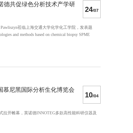
开讲，英诺德共促绿色分析技术产学研
24
/07
 Pawliszyn莅临上海交通大学化学化工学院，发表题
nologies and methods based on chemical biopsy SPME
可持续分析技术的前沿进展，更进一步夯实了Janusz
国慕尼黑国际分析生化博览会
10
/04
式拉开帷幕，英诺德INNOTEG多款高性能科研仪器及