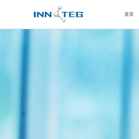
首页
样品前处理-VOC微萃取
SAMPLING CASE气
NEEDLE TRAP动态针
BLADE SPME薄片固
THIN-FILM SPME
SPME FIBER固相微萃
固相微萃取装置