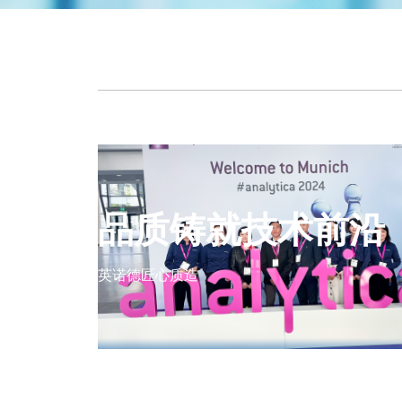
冷冻干燥设备
品质铸就技术前沿
多用途桌面型冻干机（
多用途桌面型冻干机（
英诺德匠心质造
多用途桌面型冻干机（