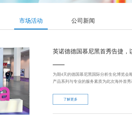
旋转蒸发仪
吸附针老化仪
顶置搅拌器
热脱附管老化仪
市场活动
公司新闻
移液器
手动制标仪
伺服压力试验机
氮气发生器
英诺德德国慕尼黑首秀告捷，以创新
氢气发生器
实验室家具
实验室耗材
普通型）
X系列通风柜
热脱附管
为期4天的德国慕尼黑国际分析生化博览会顺
产品系列与专业的服务素质为此次海外首秀画上
多歧管型）
A系列通风柜
RBS清洗剂
普通多歧管型）
P系列通风柜
防护手套（乳胶/丁腈）
了解更多
O系列通风柜
移液枪头/吸头
试剂柜
离心管
安全柜
一次性注射器
气瓶柜
一次性塑料巴氏吸管